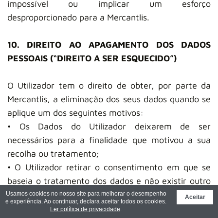
impossível ou implicar um esforço
desproporcionado para a Mercantlis.
10. DIREITO AO APAGAMENTO DOS DADOS
PESSOAIS (“DIREITO A SER ESQUECIDO”)
O Utilizador tem o direito de obter, por parte da
Mercantlis, a eliminação dos seus dados quando se
aplique um dos seguintes motivos:
• Os Dados do Utilizador deixarem de ser
necessários para a finalidade que motivou a sua
recolha ou tratamento;
• O Utilizador retirar o consentimento em que se
baseia o tratamento dos dados e não existir outro
fundamento jurídico para o referido tratamento;
Usamos cookies no nosso site para melhorar o desempenho
Aceitar
e experiência. Ao continuar, declara aceitar todos os cookies.
• O Utilizador opor-se ao tratamento ao abrigo do
Ler política de privacidade
.